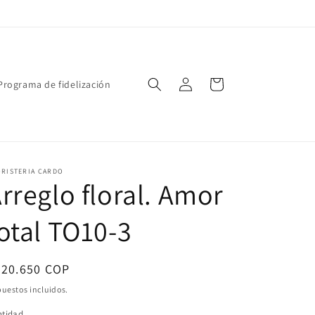
Iniciar
Carrito
Programa de fidelización
sesión
ORISTERIA CARDO
rreglo floral. Amor
otal TO10-3
ecio
320.650 COP
bitual
uestos incluidos.
ntidad