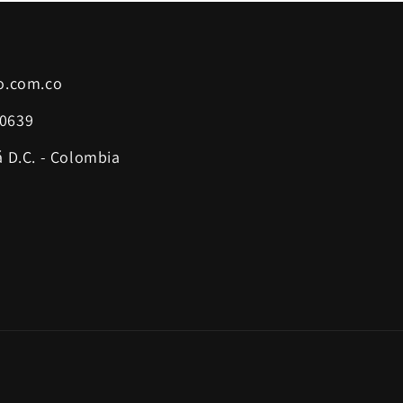
do.com.co
60639
á D.C. - Colombia