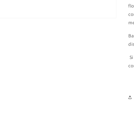
fl
co
me
Ba
di
Si
co