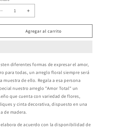
Reducir
Aumentar
cantidad
cantidad
para
para
Arreglo
Arreglo
Agregar al carrito
floral.
floral.
Amor
Amor
total
total
TO10-
TO10-
3
3
isten diferentes formas de expresar el amor,
ro para todas, un arreglo floral siempre será
a muestra de ello. Regala a esa persona
pecial nuestro arreglo "Amor Total" un
seño que cuenta con variedad de flores,
liques y cinta decorativa, dispuesto en una
ja de madera.
 elabora de acuerdo con la disponibilidad de