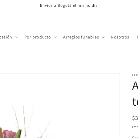
Envíos a Bogotá el mismo día
casión
Por producto
Arreglos fúnebres
Nosotros
FL
A
t
Pr
$
ha
Imp
Ca