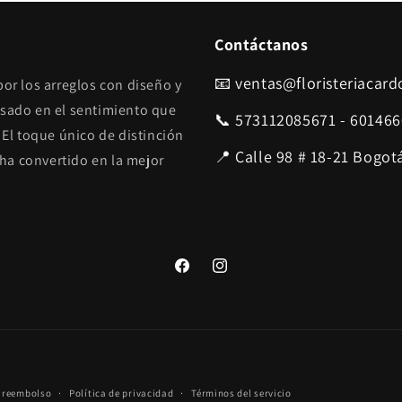
Contáctanos
📧 ventas@floristeriacar
por los arreglos con diseño y
asado en el sentimiento que
📞 573112085671 - 60146
 El toque único de distinción
📍 Calle 98 # 18-21 Bogot
e ha convertido en la mejor
Facebook
Instagram
Formas
e reembolso
Política de privacidad
Términos del servicio