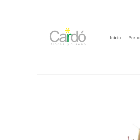
Ir
directamente
al contenido
Inicio
Por o
Ir
directamente
a la
información
del producto